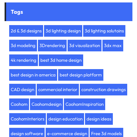
Tags
2d & 3d designs
3d lighting design
3d lighting solutoins
3d modeling
3Drendering
3d visualization
3dx max
4k rendering
best 3d home design
best design in america
best design platform
CAD design
commercial interior
construction drawings
Coohom
Coohomdesign
CoohomInspiration
CoohomInteriors
design education
design ideas
design software
e-commerce design
Free 3d models