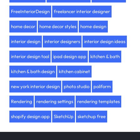
FreeInteriorDesign
freelancer interior designer
home decor
home decor styles
home design
interior design
interior designers
interior design ideas
interior design tool
ipad design app
kitchen & bath
kitchen & bath design
kitchen cabinet
new york interior design
photo studio
poliform
Rendering
rendering settings
rendering templates
shopify design app
SketchUp
sketchup free