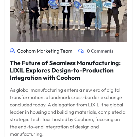
Coohom Marketing Team
0 Comments
The Future of Seamless Manufacturing:
LIXIL Explores Design-to-Production
Integration with Coohom
As global manufacturing enters a new era of digital
transformation, a landmark cross-border exchange
concluded today. A delegation from LIXIL, the global
leader in housing and building materials, completed a
strategic Tech Tour hosted by Coohom, focusing on
the end-to-end integration of design and
manufacturing.