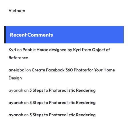
Vietnam
Recent Comments
Kyri
on
Pebble House designed by Kyri from Object of
Reference
aneiqbal
on
Create Facebook 360 Photos for Your Home
Design
ayanah
on
3 Steps to Photorealistic Rendering
ayanah
on
3 Steps to Photorealistic Rendering
ayanah
on
3 Steps to Photorealistic Rendering