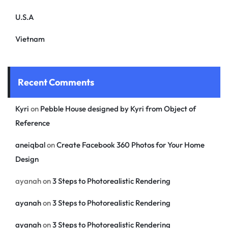
U.S.A
Vietnam
Recent Comments
Kyri
on
Pebble House designed by Kyri from Object of
Reference
aneiqbal
on
Create Facebook 360 Photos for Your Home
Design
ayanah
on
3 Steps to Photorealistic Rendering
ayanah
on
3 Steps to Photorealistic Rendering
ayanah
on
3 Steps to Photorealistic Rendering