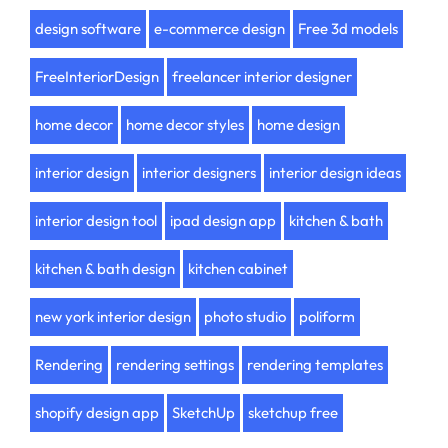
design software
e-commerce design
Free 3d models
FreeInteriorDesign
freelancer interior designer
home decor
home decor styles
home design
interior design
interior designers
interior design ideas
interior design tool
ipad design app
kitchen & bath
kitchen & bath design
kitchen cabinet
new york interior design
photo studio
poliform
Rendering
rendering settings
rendering templates
shopify design app
SketchUp
sketchup free