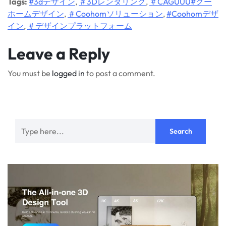
Tags:
#3dデザイン
,
＃3Dレンダリング
,
＃CAGUUU#クー
ホームデザイン
,
＃Coohomソリューション
,
#Coohomデザ
イン
,
＃デザインプラットフォーム
Leave a Reply
You must be
logged in
to post a comment.