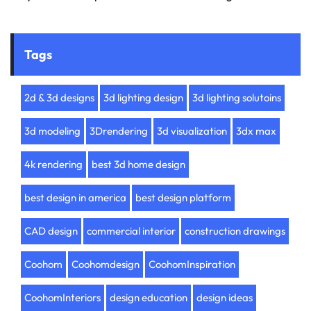
Tags
2d & 3d designs
3d lighting design
3d lighting solutoins
3d modeling
3Drendering
3d visualization
3dx max
4k rendering
best 3d home design
best design in america
best design platform
CAD design
commercial interior
construction drawings
Coohom
Coohomdesign
CoohomInspiration
CoohomInteriors
design education
design ideas