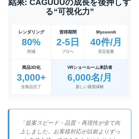
結果: CAGUUUの成長を後押しす
る“可視化力”
レンダリング
習得期間
Mycoordi
80%
2-5日
40件/月
削減
プロへ
安定提案
商品3D化
VRショールーム来訪者
3,000+
6,000名/月
全製品完了
新しい購買体験
「提案スピード・品質・再現性が全て向
上しました。お客様対応が以前よりずっ