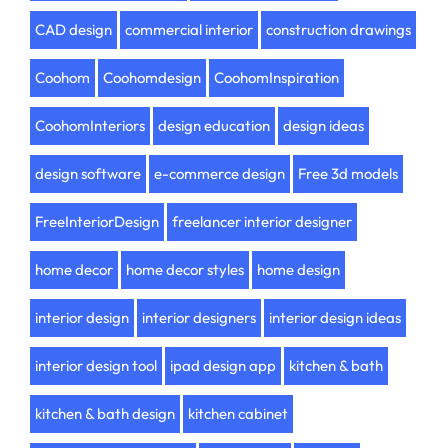
CAD design
commercial interior
construction drawings
Coohom
Coohomdesign
CoohomInspiration
CoohomInteriors
design education
design ideas
design software
e-commerce design
Free 3d models
FreeInteriorDesign
freelancer interior designer
home decor
home decor styles
home design
interior design
interior designers
interior design ideas
interior design tool
ipad design app
kitchen & bath
kitchen & bath design
kitchen cabinet