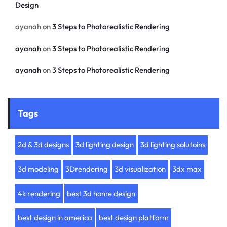
Design
ayanah
on
3 Steps to Photorealistic Rendering
ayanah
on
3 Steps to Photorealistic Rendering
ayanah
on
3 Steps to Photorealistic Rendering
Tags
2d & 3d designs
3d lighting design
3d lighting solutoins
3d modeling
3Drendering
3d visualization
3dx max
4k rendering
best 3d home design
best design in america
best design platform