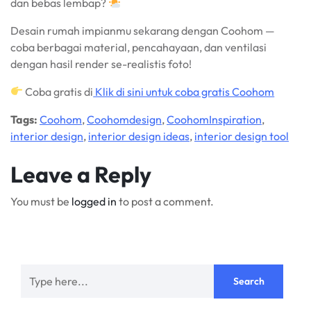
dan bebas lembap?
Desain rumah impianmu sekarang dengan Coohom —
coba berbagai material, pencahayaan, dan ventilasi
dengan hasil render se-realistis foto!
Coba gratis di
Klik di sini untuk coba gratis Coohom
Tags:
Coohom
,
Coohomdesign
,
CoohomInspiration
,
interior design
,
interior design ideas
,
interior design tool
Leave a Reply
You must be
logged in
to post a comment.