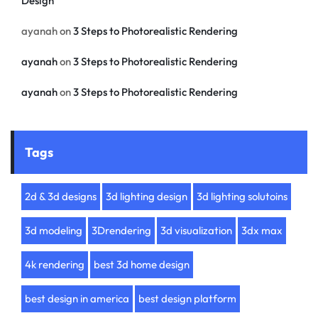
Design
ayanah
on
3 Steps to Photorealistic Rendering
ayanah
on
3 Steps to Photorealistic Rendering
ayanah
on
3 Steps to Photorealistic Rendering
Tags
2d & 3d designs
3d lighting design
3d lighting solutoins
3d modeling
3Drendering
3d visualization
3dx max
4k rendering
best 3d home design
best design in america
best design platform