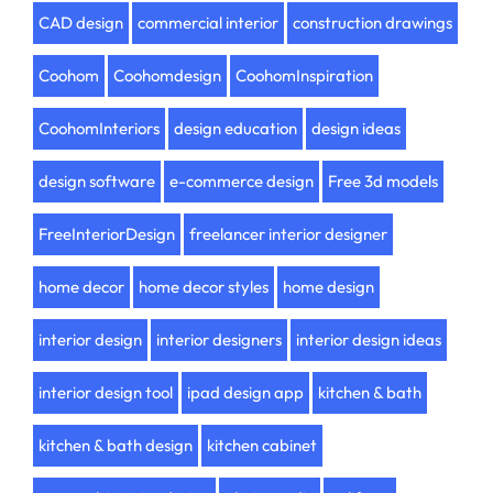
CAD design
commercial interior
construction drawings
Coohom
Coohomdesign
CoohomInspiration
CoohomInteriors
design education
design ideas
design software
e-commerce design
Free 3d models
FreeInteriorDesign
freelancer interior designer
home decor
home decor styles
home design
interior design
interior designers
interior design ideas
interior design tool
ipad design app
kitchen & bath
kitchen & bath design
kitchen cabinet