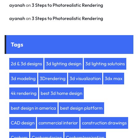
ayanah
on
3 Steps to Photorealistic Rendering
ayanah
on
3 Steps to Photorealistic Rendering
Tags
2d & 3d designs
3d lighting design
3d lighting solutoins
3d modeling
3Drendering
3d visualization
3dx max
4k rendering
best 3d home design
best design in america
best design platform
CAD design
commercial interior
construction drawings
Coohom
Coohomdesign
CoohomInspiration