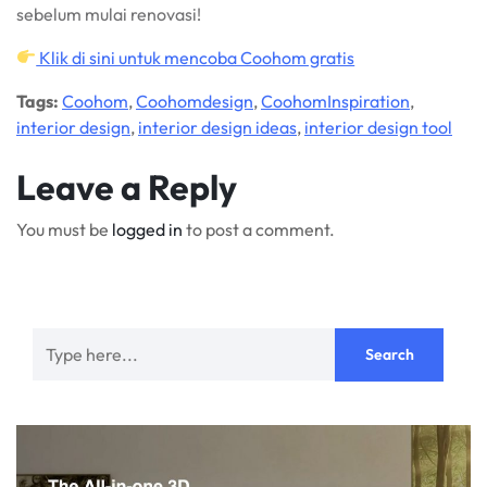
sebelum mulai renovasi!
Klik di sini untuk mencoba Coohom gratis
Tags:
Coohom
,
Coohomdesign
,
CoohomInspiration
,
interior design
,
interior design ideas
,
interior design tool
Leave a Reply
You must be
logged in
to post a comment.