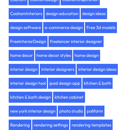
CoohomInteriors
design education
design ideas
design software
e-commerce design
Free 3d models
FreeInteriorDesign
freelancer interior designer
home decor
home decor styles
home design
interior design
interior designers
interior design ideas
interior design tool
ipad design app
kitchen & bath
kitchen & bath design
kitchen cabinet
new york interior design
photo studio
poliform
Rendering
rendering settings
rendering templates